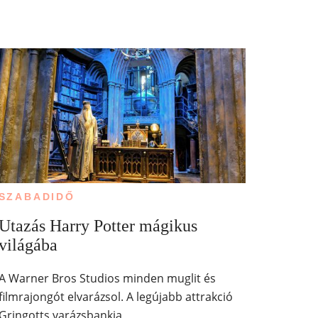
SZABADIDŐ
Utazás Harry Potter mágikus
világába
A Warner Bros Studios minden muglit és
filmrajongót elvarázsol. A legújabb attrakció
Gringotts varázsbankja