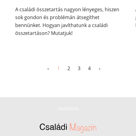
A családi összetartás nagyon lényeges, hiszen
sok gondon és problémán átsegíthet
bennünket. Hogyan javíthatunk a családi
összetartáson? Mutatjuk!
‹
1
2
3
4
›
FOGORVOS