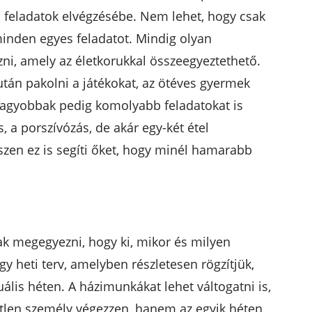
a feladatok elvégzésébe. Nem lehet, hogy csak
inden egyes feladatot. Mindig olyan
ni, amely az életkorukkal összeegyeztethető.
után pakolni a játékokat, az ötéves gyermek
 nagyobbak pedig komolyabb feladatokat is
, a porszívózás, de akár egy-két étel
iszen ez is segíti őket, hogy minél hamarabb
k megegyezni, hogy ki, mikor és milyen
y heti terv, amelyben részletesen rögzítjük,
uális héten. A házimunkákat lehet váltogatni is,
tlen személy végezzen, hanem az egyik héten