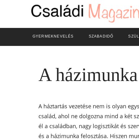
GYERMEKNEVELÉS
SZABADIDŐ
SZÜ
A házimunka 
A háztartás vezetése nem is olyan egys
család, ahol ne dolgozna mind a két sz
él a családban, nagy logisztikát és sze
és a házimunka felosztása. Hiszen mun