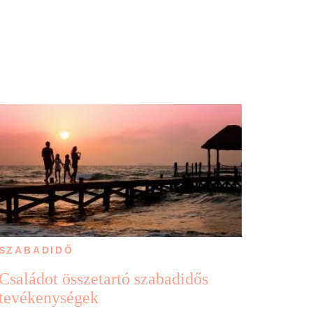
SZABADIDŐ
Családot összetartó szabadidős
tevékenységek