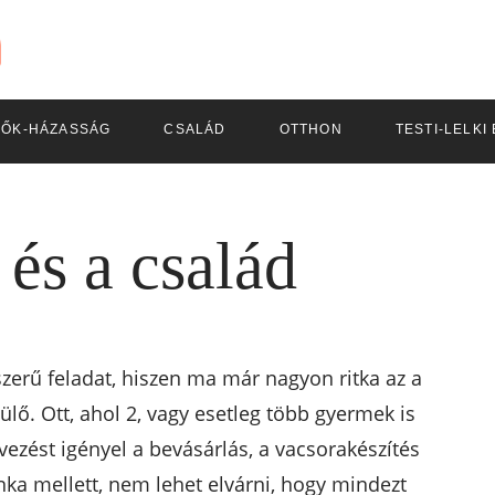
LŐK-HÁZASSÁG
CSALÁD
OTTHON
TESTI-LELKI
és a család
zerű feladat, hiszen ma már nagyon ritka az a
ülő. Ott, ahol 2, vagy esetleg több gyermek is
rvezést igényel a bevásárlás, a vacsorakészítés
ka mellett, nem lehet elvárni, hogy mindezt