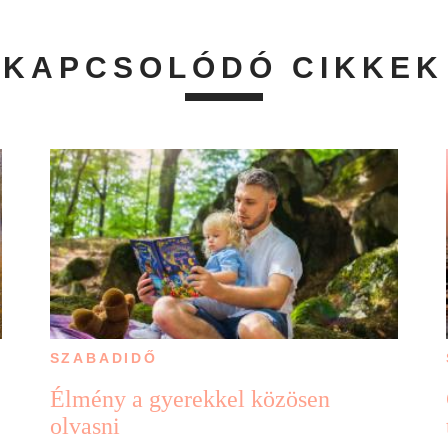
KAPCSOLÓDÓ CIKKEK
SZABADIDŐ
Élmény a gyerekkel közösen
olvasni