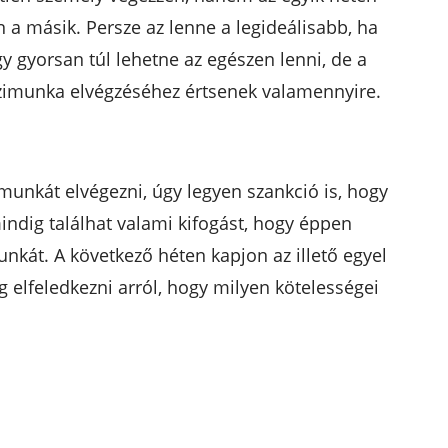
n a másik. Persze az lenne a legideálisabb, ha
 gyorsan túl lehetne az egészen lenni, de a
ázimunka elvégzéséhez értsenek valamennyire.
 munkát elvégezni, úgy legyen szankció is, hogy
mindig találhat valami kifogást, hogy éppen
unkát. A következő héten kapjon az illető egyel
g elfeledkezni arról, hogy milyen kötelességei