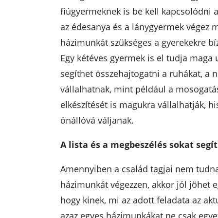
fiúgyermeknek is be kell kapcsolódni 
az édesanya és a lánygyermek végez m
házimunkát szükséges a gyerekekre bíz
Egy kétéves gyermek is el tudja maga 
segíthet összehajtogatni a ruhákat, a
vállalhatnak, mint például a mosogatás
elkészítését is magukra vállalhatják, h
önállóvá váljanak.
A lista és a megbeszélés sokat segít
Amennyiben a család tagjai nem tudna
házimunkát végezzen, akkor jól jöhet eg
hogy kinek, mi az adott feladata az akt
azaz egyes házimunkákat ne csak egye