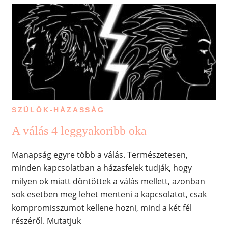
SZÜLŐK-HÁZASSÁG
A válás 4 leggyakoribb oka
Manapság egyre több a válás. Természetesen,
minden kapcsolatban a házasfelek tudják, hogy
milyen ok miatt döntöttek a válás mellett, azonban
sok esetben meg lehet menteni a kapcsolatot, csak
kompromisszumot kellene hozni, mind a két fél
részéről. Mutatjuk