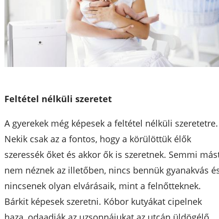
Feltétel nélküli szeretet
A gyerekek még képesek a feltétel nélküli szeretetre.
Nekik csak az a fontos, hogy a körülöttük élők
szeressék őket és akkor ők is szeretnek. Semmi más
nem néznek az illetőben, nincs bennük gyanakvás é
nincsenek olyan elvárásaik, mint a felnőtteknek.
Bárkit képesek szeretni. Kóbor kutyákat cipelnek
haza, odaadják az uzsonnájukat az utcán üldögélő