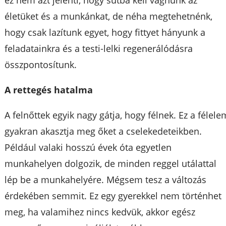
ez nem azt jelenti, hogy sutba kell vágnunk az
életüket és a munkánkat, de néha megtehetnénk,
hogy csak lazítunk egyet, hogy fittyet hányunk a
feladatainkra és a testi-lelki regenerálódásra
összpontosítunk.
A rettegés hatalma
A felnőttek egyik nagy gátja, hogy félnek. Ez a félele
gyakran akasztja meg őket a cselekedeteikben.
Például valaki hosszú évek óta egyetlen
munkahelyen dolgozik, de minden reggel utálattal
lép be a munkahelyére. Mégsem tesz a változás
érdekében semmit. Ez egy gyerekkel nem történhet
meg, ha valamihez nincs kedvük, akkor egész