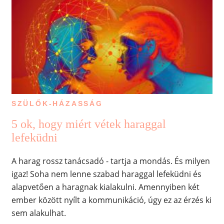
SZÜLŐK-HÁZASSÁG
5 ok, hogy miért vétek haraggal
lefeküdni
A harag rossz tanácsadó - tartja a mondás. És milyen
igaz! Soha nem lenne szabad haraggal lefeküdni és
alapvetően a haragnak kialakulni. Amennyiben két
ember között nyílt a kommunikáció, úgy ez az érzés ki
sem alakulhat.