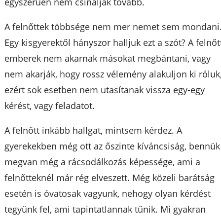
egyszerűen nem csinálják tovább.
A felnőttek többsége nem mer nemet sem mondani
Egy kisgyerektől hányszor halljuk ezt a szót? A felnőt
emberek nem akarnak másokat megbántani, vagy
nem akarják, hogy rossz vélemény alakuljon ki róluk
ezért sok esetben nem utasítanak vissza egy-egy
kérést, vagy feladatot.
A felnőtt inkább hallgat, mintsem kérdez. A
gyerekekben még ott az őszinte kíváncsiság, bennük
megvan még a rácsodálkozás képessége, ami a
felnőtteknél már rég elveszett. Még közeli barátság
esetén is óvatosak vagyunk, nehogy olyan kérdést
tegyünk fel, ami tapintatlannak tűnik. Mi gyakran