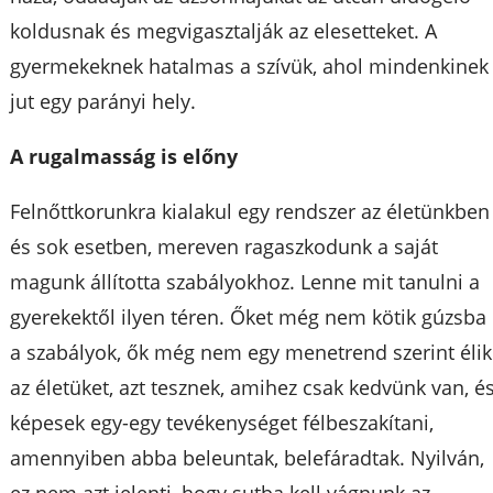
koldusnak és megvigasztalják az elesetteket. A
gyermekeknek hatalmas a szívük, ahol mindenkinek
jut egy parányi hely.
A rugalmasság is előny
Felnőttkorunkra kialakul egy rendszer az életünkben
és sok esetben, mereven ragaszkodunk a saját
magunk állította szabályokhoz. Lenne mit tanulni a
gyerekektől ilyen téren. Őket még nem kötik gúzsba
a szabályok, ők még nem egy menetrend szerint élik
az életüket, azt tesznek, amihez csak kedvünk van, é
képesek egy-egy tevékenységet félbeszakítani,
amennyiben abba beleuntak, belefáradtak. Nyilván,