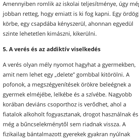
Amennyiben romlik az iskolai teljesítménye, úgy mé
jobban retteg, hogy emiatt is ki fog kapni. Egy ördög
körbe, egy csapdába kényszerül, ahonnan egyedül
szinte lehetetlen kimászni, kikerülni.
5. A verés és az addiktív viselkedés
A verés olyan mély nyomot hagyhat a gyermekben,
amit nem lehet egy „delete” gombbal kitörölni. A
pofonok, a megszégyenítések örökre beleégnek a
gyermek elméjébe, lelkébe és a szívébe. Nagyobb
korában deviáns csoporthoz is verődhet, ahol a
fiatalok alkoholt fogyasztanak, drogot használnak és
még a bűncselekménytől sem riadnak vissza. A
fizikailag bántalmazott gyerekek gyakran nyúlnak