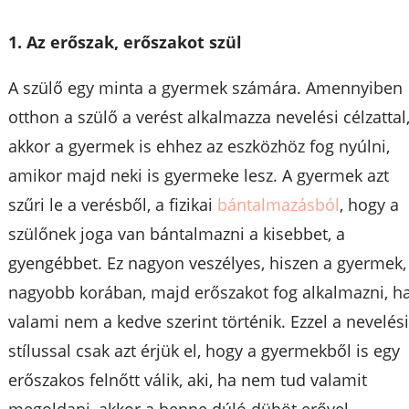
1. Az erőszak, erőszakot szül
A szülő egy minta a gyermek számára. Amennyiben
otthon a szülő a verést alkalmazza nevelési célzattal
akkor a gyermek is ehhez az eszközhöz fog nyúlni,
amikor majd neki is gyermeke lesz. A gyermek azt
szűri le a verésből, a fizikai
bántalmazásból
, hogy a
szülőnek joga van bántalmazni a kisebbet, a
gyengébbet. Ez nagyon veszélyes, hiszen a gyermek,
nagyobb korában, majd erőszakot fog alkalmazni, h
valami nem a kedve szerint történik. Ezzel a nevelés
stílussal csak azt érjük el, hogy a gyermekből is egy
erőszakos felnőtt válik, aki, ha nem tud valamit
megoldani, akkor a benne dúló dühöt erővel,