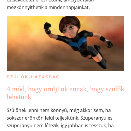
megkönnyíthetik a mindennapjainkat.
SZÜLŐK-HÁZASSÁG
4 mód, hogy örüljünk annak, hogy szülők
lehetünk
Szülőnek lenni nem könnyű, még akkor sem, ha
sokszor erőnkön felül teljesítünk. Szuperanyu és
szuperanyu nem létezik, így jobban is tesszük, ha