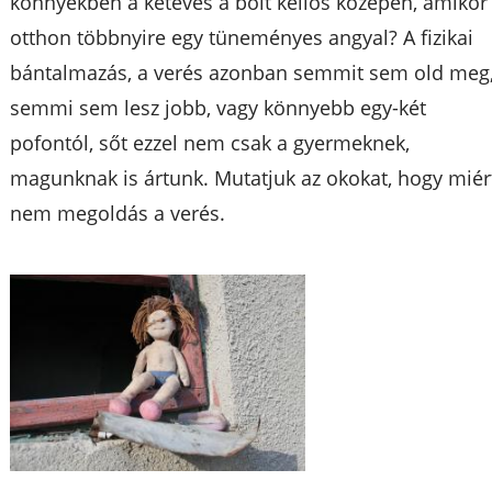
könnyekben a kétéves a bolt kellős közepén, amikor
otthon többnyire egy tüneményes angyal? A fizikai
bántalmazás, a verés azonban semmit sem old meg
semmi sem lesz jobb, vagy könnyebb egy-két
pofontól, sőt ezzel nem csak a gyermeknek,
magunknak is ártunk. Mutatjuk az okokat, hogy miér
nem megoldás a verés.