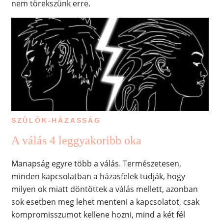
nem törekszünk erre.
SZÜLŐK-HÁZASSÁG
A válás 4 leggyakoribb oka
Manapság egyre több a válás. Természetesen,
minden kapcsolatban a házasfelek tudják, hogy
milyen ok miatt döntöttek a válás mellett, azonban
sok esetben meg lehet menteni a kapcsolatot, csak
kompromisszumot kellene hozni, mind a két fél