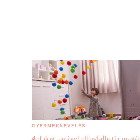
GYERMEKNEVELÉS
4 dolog, amivel elfoglalhatja magá