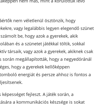
ltaképpen nem más, mint a körülöttük lévő
áértők nem véletlenül ösztönzik, hogy
ekekre, vagy legalábbis legyen elegendő szünet
 számolt be, hogy azok a gyerekek, akik
lában és a szünetet játékkal töltik, sokkal
tív társaik, vagy azok a gyerekek, akiknek csak
ás során megállapították, hogy a negyedóránál
ges, hogy a gyerekek kellőképpen
 tomboló energiát és persze ahhoz is fontos a
ljesítsenek.
 képességet fejleszt. A játék során, a
atására a kommunikációs készsége is sokat