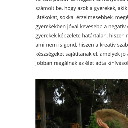
számolt be, hogy azok a gyerekek, akik
játékokat, sokkal érzelmesebbek, meg
gyerekekben jóval kevesebb a negatív é
gyerekek képzelete határtalan, hiszen n
ami nem is gond, hiszen a kreatív sza
készségeket sajátítanak el, amelyek jó 
jobban reagálnak az élet adta kihívás