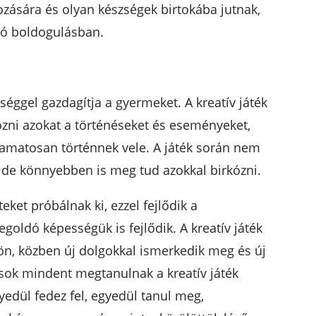
ozására és olyan készségek birtokába jutnak,
ló boldogulásban.
séggel gazdagítja a gyermeket. A kreatív játék
zni azokat a történéseket és eseményeket,
yamatosan történnek vele. A játék során nem
, de könnyebben is meg tud azokkal birkózni.
teket próbálnak ki, ezzel fejlődik a
ldó képességük is fejlődik. A kreatív játék
ön, közben új dolgokkal ismerkedik meg és új
 sok mindent megtanulnak a kreatív játék
edül fedez fel, egyedül tanul meg,