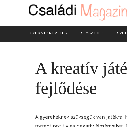
GYERMEKNEVELÉS
SZABADIDŐ
SZÜ
A kreatív ját
fejlődése
A gyerekeknek szükségük van játékra, h
történt pozitív és negatív élményeket.