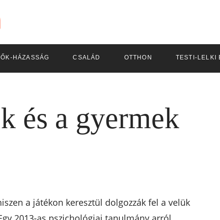
LŐK-HÁZASSÁG
CSALÁD
OTTHON
TESTI-LELKI
ék és a gyermek
iszen a játékon keresztül dolgozzák fel a velük
 Egy 2013-as pszichológiai tanulmány arról