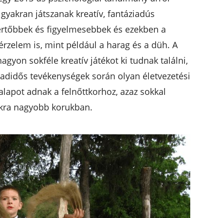
 gyakran játszanak kreatív, fantáziadús
értőbbek és figyelmesebbek és ezekben a
rzelem is, mint például a harag és a düh. A
agyon sokféle kreatív játékot ki tudnak találni,
badidős tevékenységek során olyan életvezetési
alapot adnak a felnőttkorhoz, azaz sokkal
okra nagyobb korukban.