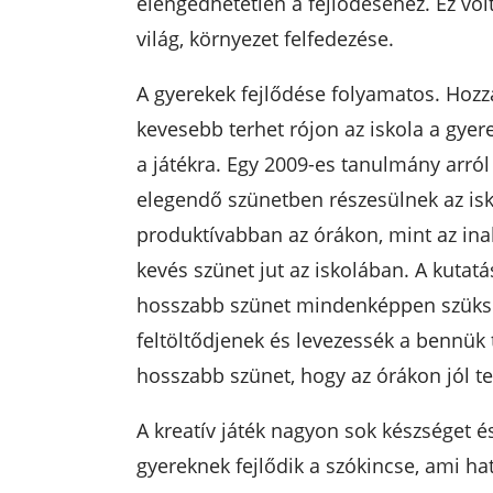
elengedhetetlen a fejlődéséhez. Ez vo
világ, környezet felfedezése.
A gyerekek fejlődése folyamatos. Hozz
kevesebb terhet rójon az iskola a gyer
a játékra. Egy 2009-es tanulmány arról
elegendő szünetben részesülnek az isko
produktívabban az órákon, mint az inak
kevés szünet jut az iskolában. A kutat
hosszabb szünet mindenképpen szüksé
feltöltődjenek és levezessék a bennük
hosszabb szünet, hogy az órákon jól te
A kreatív játék nagyon sok készséget és
gyereknek fejlődik a szókincse, ami h