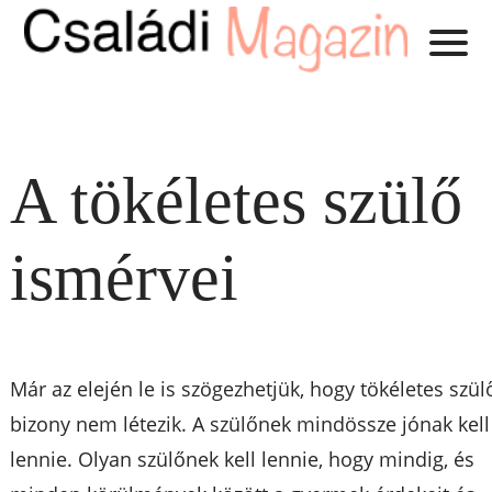
A tökéletes szülő
ismérvei
Már az elején le is szögezhetjük, hogy tökéletes szül
bizony nem létezik. A szülőnek mindössze jónak kell
lennie. Olyan szülőnek kell lennie, hogy mindig, és