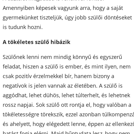
Amennyiben képesek vagyunk arra, hogy a saját
gyermekünket tiszteljük, úgy jobb szülői döntéseket
is tudunk hozni.
A tökéletes szülő hibázik
Szülőnek lenni nem mindig könnyű és egyszerű
feladat, hiszen a szülő is ember, és mint ilyen, nem
csak pozitív érzelmekkel bír, hanem bizony a
negatívok is jelen vannak az életében. A szülő is
aggódhat, lehet dühös, lehet túlterhelt, és lehetnek
rossz napjai. Sok szülő ott rontja el, hogy valóban a
tökéletességre törekszik, ezzel azonban túlkompenzá
és ahelyett, hogy elégedett lenne, éppen az ellenkez
hatást fogja elérni. Majd bűntudata lesz, hogy nem