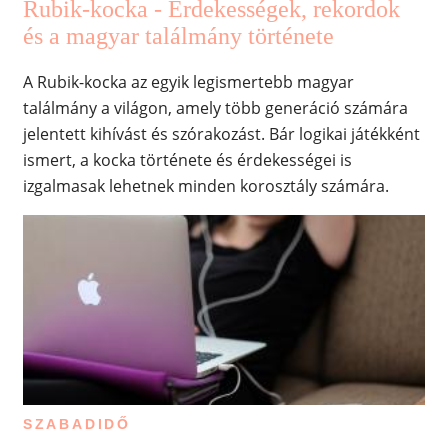
Rubik-kocka - Érdekességek, rekordok
és a magyar találmány története
A Rubik-kocka az egyik legismertebb magyar
találmány a világon, amely több generáció számára
jelentett kihívást és szórakozást. Bár logikai játékként
ismert, a kocka története és érdekességei is
izgalmasak lehetnek minden korosztály számára.
SZABADIDŐ