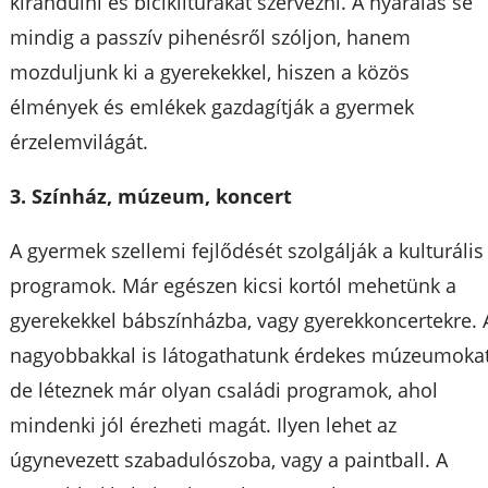
kirándulni és biciklitúrákat szervezni. A nyaralás se
mindig a passzív pihenésről szóljon, hanem
mozduljunk ki a gyerekekkel, hiszen a közös
élmények és emlékek gazdagítják a gyermek
érzelemvilágát.
3. Színház, múzeum, koncert
A gyermek szellemi fejlődését szolgálják a kulturális
programok. Már egészen kicsi kortól mehetünk a
gyerekekkel bábszínházba, vagy gyerekkoncertekre. 
nagyobbakkal is látogathatunk érdekes múzeumokat
de léteznek már olyan családi programok, ahol
mindenki jól érezheti magát. Ilyen lehet az
úgynevezett szabadulószoba, vagy a paintball. A