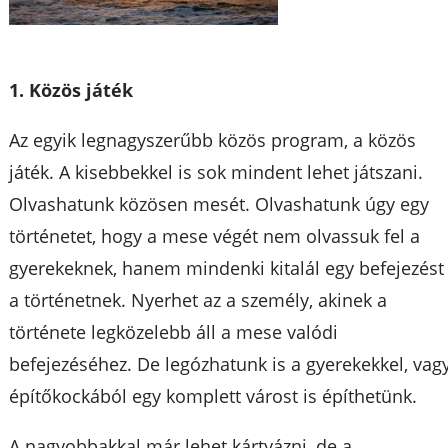
1. Közös játék
Az egyik legnagyszerűbb közös program, a közös
játék. A kisebbekkel is sok mindent lehet játszani.
Olvashatunk közösen mesét. Olvashatunk úgy egy
történetet, hogy a mese végét nem olvassuk fel a
gyerekeknek, hanem mindenki kitalál egy befejezést
a történetnek. Nyerhet az a személy, akinek a
története legközelebb áll a mese valódi
befejezéséhez. De legózhatunk is a gyerekekkel, vag
építőkockából egy komplett várost is építhetünk.
A nagyobbakkal már lehet kártyázni, de a