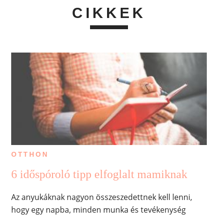
CIKKEK
OTTHON
6 időspóroló tipp elfoglalt mamiknak
Az anyukáknak nagyon összeszedettnek kell lenni,
hogy egy napba, minden munka és tevékenység