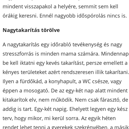
mindent visszapakol a helyére, semmit sem kell
órákig keresni. Ennél nagyobb időspórolás nincs is.
Nagytakarítás törölve
A nagytakarítás egy időrabló tevékenység és nagy
stresszforrás is minden mama számára. Mindennap
be kell iktatni egy kevés takarítást, persze emellett a
kényes területeket azért rendszeresen illik takarítani
Ilyen a fürdőkád, a konyhapult, a WC csésze, vagy
éppen a mosogató. De az egy-két nap alatt mindent
kitakarítok elv, nem működik. Nem csak fárasztó, de
addig is tart. Egy-két napig. Ehelyett legyen egy kész
terv, hogy mikor, mi kerül sorra. Az egyik héten
rendet lehet tenni a gyerekek szekrényében, a másik