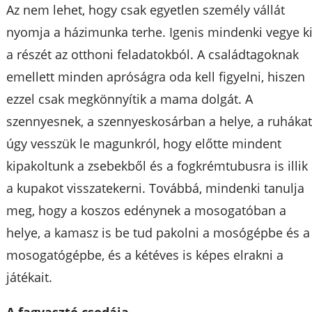
Az nem lehet, hogy csak egyetlen személy vállát
nyomja a házimunka terhe. Igenis mindenki vegye k
a részét az otthoni feladatokból. A családtagoknak
emellett minden apróságra oda kell figyelni, hiszen
ezzel csak megkönnyítik a mama dolgát. A
szennyesnek, a szennyeskosárban a helye, a ruháka
úgy vesszük le magunkról, hogy előtte mindent
kipakoltunk a zsebekből és a fogkrémtubusra is illik
a kupakot visszatekerni. Továbbá, mindenki tanulja
meg, hogy a koszos edénynek a mosogatóban a
helye, a kamasz is be tud pakolni a mosógépbe és a
mosogatógépbe, és a kétéves is képes elrakni a
játékait.
A fagyasztó csodája