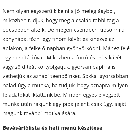
Nem olyan egyszerű kikelni a jó meleg ágyból,
miközben tudjuk, hogy még a család többi tagja
édesdeden alszik. De megéri csendben kiosonni a
konyhába, főzni egy finom kávét és kinézve az
ablakon, a felkelő napban gyönyörködni. Már ez felé
egy meditációval. Miközben a forró és erős kávét,
vagy zöld teát kortyolgatjuk, gyorsan papírra is
vethetjük az aznapi teendőinket. Sokkal gyorsabban
halad úgy a munka, ha tudjuk, hogy aznapra milyen
feladatokat iktattunk be. Minden egyes elvégzett
munka után rakjunk egy pipa jelent, csak úgy, saját
magunk további motiválására.
Bevásárlólista és heti menü készítése