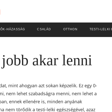
LŐK-HÁZASSÁG
CSALÁD
OTTHON
TESTI-LELKI
jobb akar lenni
at, mint ahogyan azt sokan képzelik. Ez egy 0-
ani, nem lehet szabadságra menni, nem lehet a
nban, ennek ellenére is, minden anyának
ha nem törődik a testi-lelki egészségével, azaz