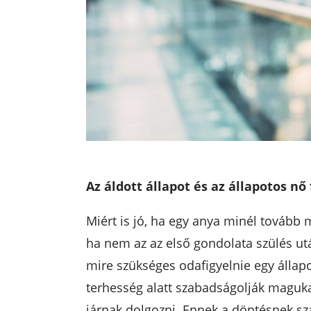
Az áldott állapot és az állapotos nő
Miért is jó, ha egy anya minél tovább
ha nem az az első gondolata szülés ut
mire szükséges odafigyelnie egy álla
terhesség alatt szabadságolják maguka
járnak dolgozni. Ennek a döntésnek sz