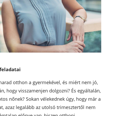
 feladatai
 marad otthon a gyermekével, és miért nem jó,
án, hogy visszamenjen dolgozni? És egyáltalán,
potos nőnek? Sokan vélekednek úgy, hogy már a
t, azaz legalább az utolsó trimesztertől nem
ámtalan előnye van, hiszen otthoni