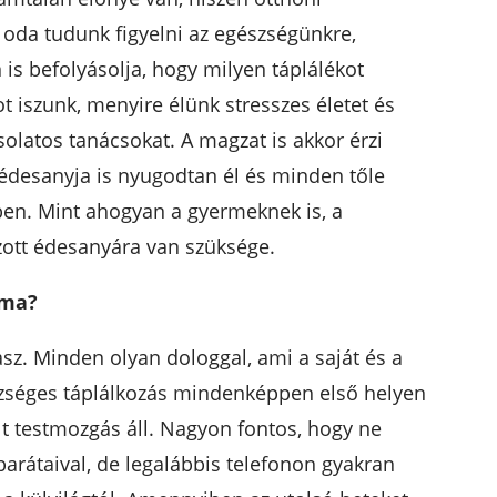
oda tudunk figyelni az egészségünkre,
s befolyásolja, hogy milyen táplálékot
iszunk, menyire élünk stresszes életet és
olatos tanácsokat. A magzat is akkor érzi
édesanyja is nyugodtan él és minden tőle
ben. Mint ahogyan a gyermeknek is, a
zott édesanyára van szüksége.
ama?
sz. Minden olyan dologgal, ami a saját és a
szséges táplálkozás mindenképpen első helyen
t testmozgás áll. Nagyon fontos, hogy ne
barátaival, de legalábbis telefonon gyakran