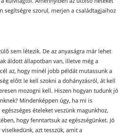
t a külvilágtól. Amennyiben az utolsó heteket
n segítségre szorul, merjen a családtagjaihoz
zülő sem létezik. De az anyaságra már lehet
ak áldott állapotban van, illetve még a
 cél az, hogy minél jobb példát mutassunk a
g előtt le kell szokni a dohányzásról, át kell
zeresen mozogni kell. Hiszen hogyan tudunk jó
ünknek? Mindenképpen úgy, ha mi is
 egészséges ételeket veszünk magunkhoz,
ben, hogy fenntartsuk az egészségünket. Jó
 viselkedünk, azt tesszük, amit a