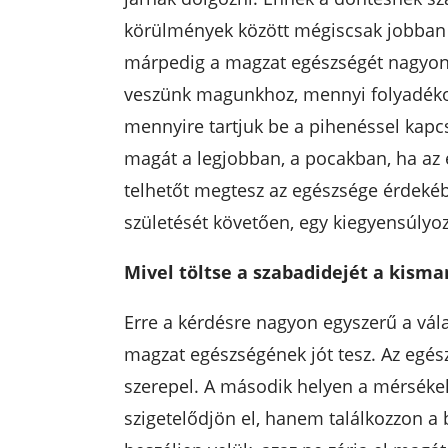
körülmények között mégiscsak jobban 
márpedig a magzat egészségét nagyon i
veszünk magunkhoz, mennyi folyadékot 
mennyire tartjuk be a pihenéssel kapcs
magát a legjobban, a pocakban, ha az 
telhetőt megtesz az egészsége érdeké
születését követően, egy kiegyensúlyo
Mivel töltse a szabadidejét a kism
Erre a kérdésre nagyon egyszerű a vála
magzat egészségének jót tesz. Az egé
szerepel. A második helyen a mérsékel
szigetelődjön el, hanem találkozzon a 