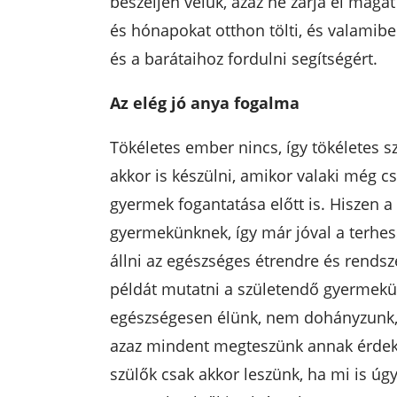
beszéljen velük, azaz ne zárja el magá
és hónapokat otthon tölti, és valamibe
és a barátaihoz fordulni segítségért.
Az elég jó anya fogalma
Tökéletes ember nincs, így tökéletes s
akkor is készülni, amikor valaki még cs
gyermek fogantatása előtt is. Hiszen a
gyermekünknek, így már jóval a terhessé
állni az egészséges étrendre és rends
példát mutatni a születendő gyermek
egészségesen élünk, nem dohányzunk,
azaz mindent megteszünk annak érdeké
szülők csak akkor leszünk, ha mi is úgy