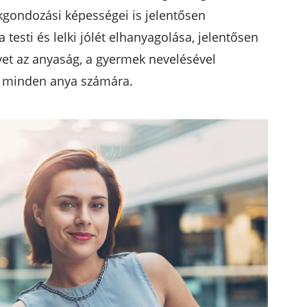
ekgondozási képességei is jelentősen
testi és lelki jólét elhanyagolása, jelentősen
yet az anyaság, a gyermek nevelésével
k minden anya számára.