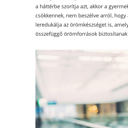
a háttérbe szorítja azt, akkor a gyerm
csökkennek, nem beszélve arról, hogy a 
leredukálja az örömkészséget is, amel
összefüggő örömforrások biztosítana