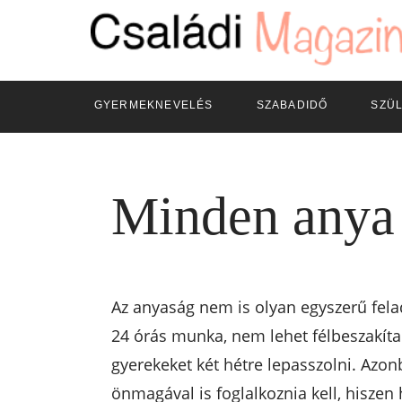
GYERMEKNEVELÉS
SZABADIDŐ
SZÜ
Minden anya 
Az anyaság nem is olyan egyszerű felad
24 órás munka, nem lehet félbeszakít
gyerekeket két hétre lepasszolni. Azo
önmagával is foglalkoznia kell, hiszen 