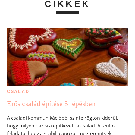
CIKKEK
CSALÁD
Erős család építése 5 lépésben
A családi kommunikációból szinte rögtön kiderül,
hogy milyen bázisra építkezett a család. A szülők
feladata, hogy a stabil alapokat megteremtsék.