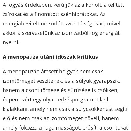
A fogyás érdekében, kerüljük az alkoholt, a telített
zsírokat és a finomított szénhidrátokat. Az
energiabevitelt ne korlátozzuk túlságosan, mivel
akkor a szervezetünk az izomzatból fog energiát
nyerni.
A menopauza utáni időszak kritikus
A menopauzán átesett hölgyek nem csak
izomtömeget veszítenek, és a súlyuk gyarapszik,
hanem a csont tömege és sűrűsége is csökken,
éppen ezért egy olyan edzésprogramot kell
kialakítani, amely nem csak a súlycsökkenést segíti
elő és nem csak az izomtömeget növeli, hanem
amely fokozza a rugalmasságot, erősíti a csontokat