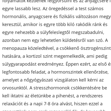
folyamatok kezdenek felgyorsulni és az anyagcsere i
egyre lassabb lesz. Az öregedéssel a test számos
hormonális, anyagcsere és fizikális változáson megy
keresztül, amikor is egyre több kiló rakódik ránk és
egyre nehezebb a súlyfeleslegtől megszabadulni,
azonban nem egy lehetetlen küldetésről van szó. A
menopauza közeledtével, a csökkenő ösztrogénszint
hatására, a kortizol szint megemelkedik, ami pedig
súlygyarapodást eredményez. Éppen ezért, az első é
legfontosabb feladat, a hormonszintek ellenőrzése,
amelyet a nőgyógyászati vizsgálaton kell kérni az
orvosunktól. A stresszhormonok csökkentésére be
kell iktatni az életünkbe a pihenést, a rendszeres
relaxációt és a napi 7-8 óra alvást, hiszen ezzel a