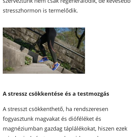
szerveztünk nem csak regenerálódik, de kevesebb
stresszhormon is termelődik.
A stressz csökkentése és a testmozgás
A stresszt csökkenthető, ha rendszeresen
fogyasztunk magvakat és dióféléket és
magnéziumban gazdag táplálékokat, hiszen ezek