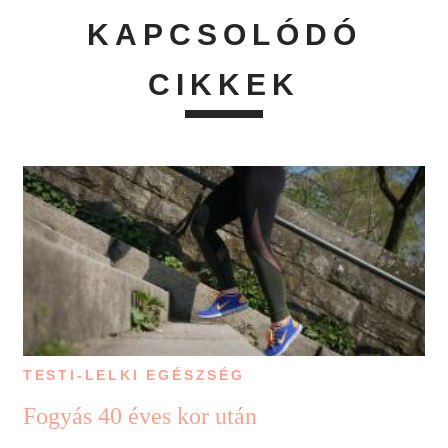
KAPCSOLÓDÓ
CIKKEK
TESTI-LELKI EGÉSZSÉG
Fogyás 40 éves kor után