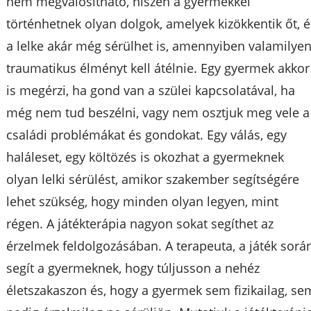
nem megvalósítható, hiszen a gyermekkel
történhetnek olyan dolgok, amelyek kizökkentik őt, é
a lelke akár még sérülhet is, amennyiben valamilye
traumatikus élményt kell átélnie. Egy gyermek akkor
is megérzi, ha gond van a szülei kapcsolatával, ha
még nem tud beszélni, vagy nem osztjuk meg vele a
családi problémákat és gondokat. Egy válás, egy
haláleset, egy költözés is okozhat a gyermeknek
olyan lelki sérülést, amikor szakember segítségére
lehet szükség, hogy minden olyan legyen, mint
régen. A játékterápia nagyon sokat segíthet az
érzelmek feldolgozásában. A terapeuta, a játék sorá
segít a gyermeknek, hogy túljusson a nehéz
életszakaszon és, hogy a gyermek sem fizikailag, se