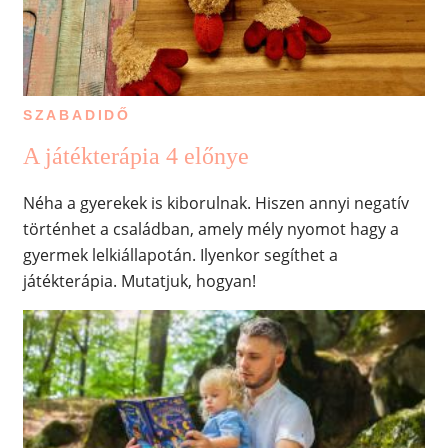
SZABADIDŐ
A játékterápia 4 előnye
Néha a gyerekek is kiborulnak. Hiszen annyi negatív
történhet a családban, amely mély nyomot hagy a
gyermek lelkiállapotán. Ilyenkor segíthet a
játékterápia. Mutatjuk, hogyan!