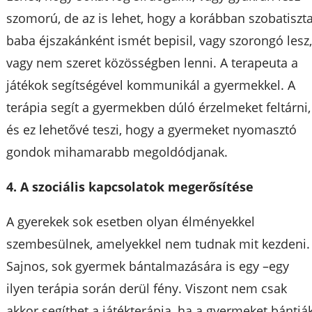
szomorú, de az is lehet, hogy a korábban szobatiszt
baba éjszakánként ismét bepisil, vagy szorongó lesz
vagy nem szeret közösségben lenni. A terapeuta a
játékok segítségével kommunikál a gyermekkel. A
terápia segít a gyermekben dúló érzelmeket feltárni,
és ez lehetővé teszi, hogy a gyermeket nyomasztó
gondok mihamarabb megoldódjanak.
4. A szociális kapcsolatok megerősítése
A gyerekek sok esetben olyan élményekkel
szembesülnek, amelyekkel nem tudnak mit kezdeni.
Sajnos, sok gyermek bántalmazására is egy –egy
ilyen terápia során derül fény. Viszont nem csak
akkor segíthet a játékterápia, ha a gyermeket bántják