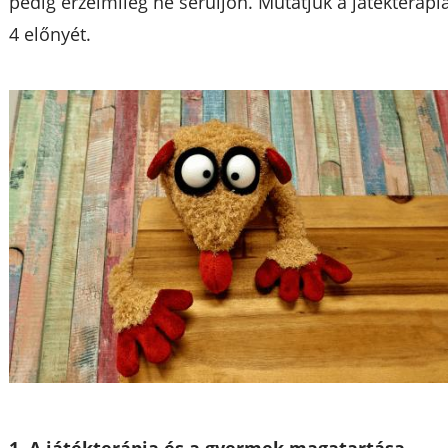
pedig érzelmileg ne sérüljön. Mutatjuk a játékterápi
4 előnyét.
1. A játékterápia és a gyermek magatartása