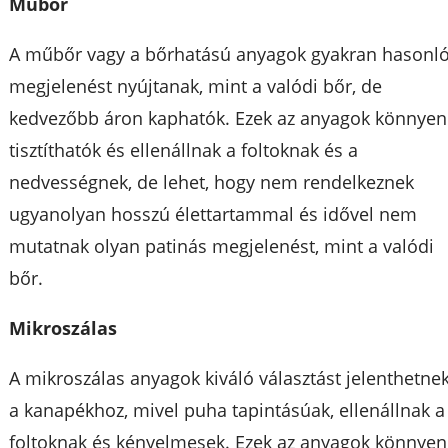
Műbőr
A műbőr vagy a bőrhatású anyagok gyakran hasonl
megjelenést nyújtanak, mint a valódi bőr, de
kedvezőbb áron kaphatók. Ezek az anyagok könnyen
tisztíthatók és ellenállnak a foltoknak és a
nedvességnek, de lehet, hogy nem rendelkeznek
ugyanolyan hosszú élettartammal és idővel nem
mutatnak olyan patinás megjelenést, mint a valódi
bőr.
Mikroszálas
A mikroszálas anyagok kiváló választást jelenthetne
a kanapékhoz, mivel puha tapintásúak, ellenállnak a
foltoknak és kényelmesek. Ezek az anyagok könnyen