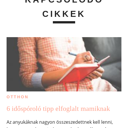
CIKKEK
OTTHON
6 időspóroló tipp elfoglalt mamiknak
Az anyukáknak nagyon összeszedettnek kell lenni,