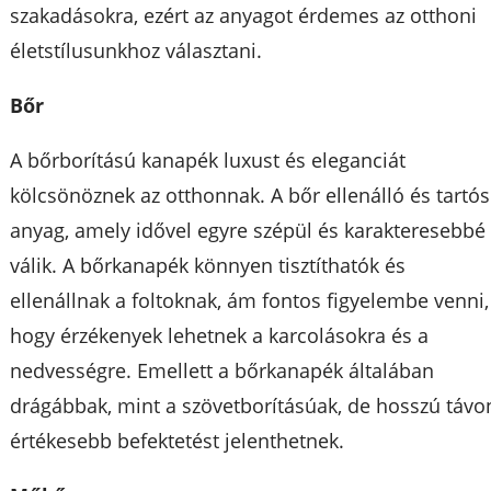
szakadásokra, ezért az anyagot érdemes az otthoni
életstílusunkhoz választani.
Bőr
A bőrborítású kanapék luxust és eleganciát
kölcsönöznek az otthonnak. A bőr ellenálló és tartós
anyag, amely idővel egyre szépül és karakteresebbé
válik. A bőrkanapék könnyen tisztíthatók és
ellenállnak a foltoknak, ám fontos figyelembe venni,
hogy érzékenyek lehetnek a karcolásokra és a
nedvességre. Emellett a bőrkanapék általában
drágábbak, mint a szövetborításúak, de hosszú távo
értékesebb befektetést jelenthetnek.