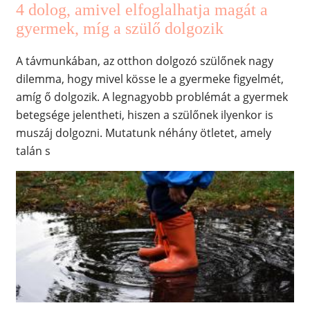
4 dolog, amivel elfoglalhatja magát a
gyermek, míg a szülő dolgozik
A távmunkában, az otthon dolgozó szülőnek nagy
dilemma, hogy mivel kösse le a gyermeke figyelmét,
amíg ő dolgozik. A legnagyobb problémát a gyermek
betegsége jelentheti, hiszen a szülőnek ilyenkor is
muszáj dolgozni. Mutatunk néhány ötletet, amely
talán s