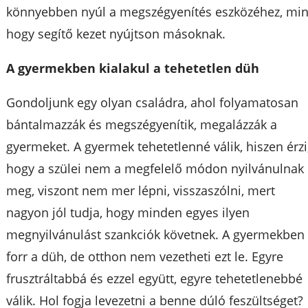
könnyebben nyúl a megszégyenítés eszközéhez, min
hogy segítő kezet nyújtson másoknak.
A gyermekben kialakul a tehetetlen düh
Gondoljunk egy olyan családra, ahol folyamatosan
bántalmazzák és megszégyenítik, megalázzák a
gyermeket. A gyermek tehetetlenné válik, hiszen érzi
hogy a szülei nem a megfelelő módon nyilvánulnak
meg, viszont nem mer lépni, visszaszólni, mert
nagyon jól tudja, hogy minden egyes ilyen
megnyilvánulást szankciók követnek. A gyermekben
forr a düh, de otthon nem vezetheti ezt le. Egyre
frusztráltabbá és ezzel együtt, egyre tehetetlenebbé
válik. Hol fogja levezetni a benne dúló feszültséget?