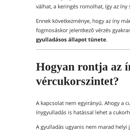
válhat, a keringés romolhat, így az ín
Ennek következménye, hogy az íny már 
fogmosáskor jelentkező vérzés gyakran
gyulladásos állapot tünete
.
Hogyan rontja az í
vércukorszintet?
A kapcsolat nem egyirányú. Ahogy a cu
ínygyulladás is hatással lehet a cukorh
A gyulladás ugyanis nem marad helyi j