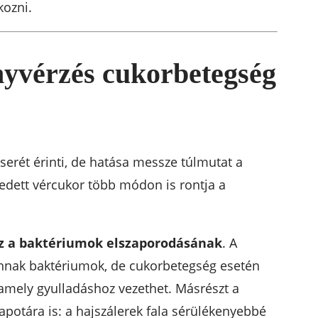
kozni.
nyvérzés cukorbetegség
erét érinti, de hatása messze túlmutat a
edett vércukor több módon is rontja a
z a baktériumok elszaporodásának
. A
annak baktériumok, de cukorbetegség esetén
amely gyulladáshoz vezethet. Másrészt a
apotára is: a hajszálerek fala sérülékenyebbé