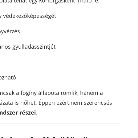
lata tehát egy körforgásként írható le:
ny védekezőképességét
nyvérzés
ános gyulladásszintjét
ozható
emcsak a fogíny állapota romlik, hanem a
zata is nőhet. Éppen ezért nem szerencsés
ndszer részei
.