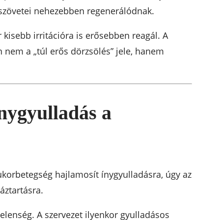
y szövetei nehezebben regenerálódnak.
kisebb irritációra is erősebben reagál. A
 nem a „túl erős dörzsölés” jele, hanem
nygyulladás a
korbetegség hajlamosít ínygyulladásra, úgy az
áztartásra.
elenség. A szervezet ilyenkor gyulladásos