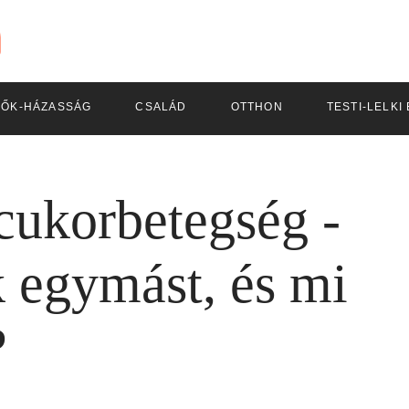
LŐK-HÁZASSÁG
CSALÁD
OTTHON
TESTI-LELKI
cukorbetegség -
k egymást, és mi
?