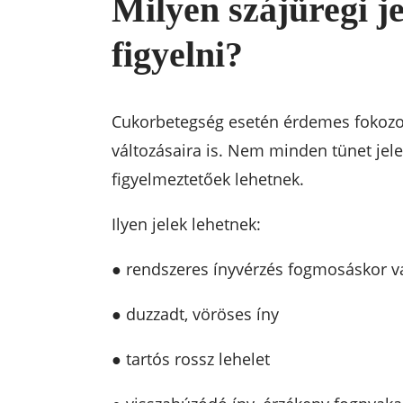
Milyen szájüregi j
figyelni?
Cukorbetegség esetén érdemes fokozott
változásaira is. Nem minden tünet jele
figyelmeztetőek lehetnek.
Ilyen jelek lehetnek:
● rendszeres ínyvérzés fogmosáskor v
● duzzadt, vöröses íny
● tartós rossz lehelet