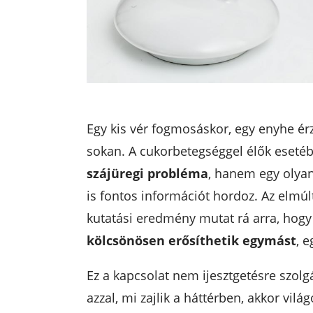
Egy kis vér fogmosáskor, egy enyhe ér
sokan. A cukorbetegséggel élők eseté
szájüregi probléma
, hanem egy olyan
is fontos információt hordoz. Az elmúl
kutatási eredmény mutat rá arra, hogy
kölcsönösen erősíthetik egymást
, e
Ez a kapcsolat nem ijesztgetésre szol
azzal, mi zajlik a háttérben, akkor vilá