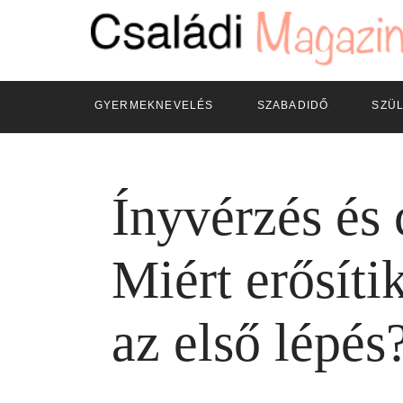
GYERMEKNEVELÉS
SZABADIDŐ
SZÜ
Ínyvérzés és 
Miért erősíti
az első lépés