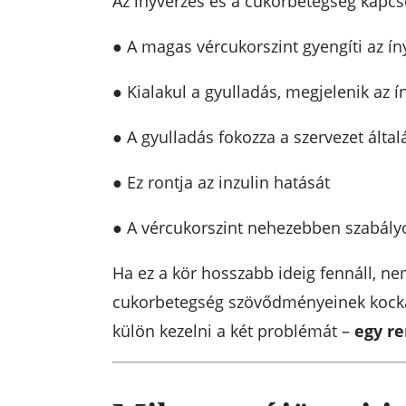
Az ínyvérzés és a cukorbetegség kapcso
● A magas vércukorszint gyengíti az í
● Kialakul a gyulladás, megjelenik az í
● A gyulladás fokozza a szervezet által
● Ez rontja az inzulin hatását
● A vércukorszint nehezebben szabály
Ha ez a kör hosszabb ideig fennáll, n
cukorbetegség szövődményeinek kocká
külön kezelni a két problémát –
egy re