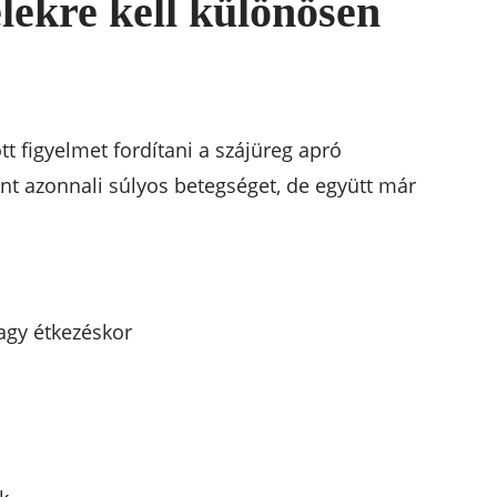
elekre kell különösen
 figyelmet fordítani a szájüreg apró
nt azonnali súlyos betegséget, de együtt már
agy étkezéskor