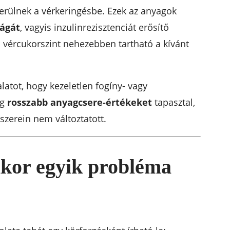
erülnek a vérkeringésbe. Ezek az anyagok
ságát
, vagyis inzulinrezisztenciát erősítő
vércukorszint nehezebben tartható a kívánt
latot, hogy kezeletlen fogíny- vagy
eg
rosszabb anyagcsere-értékeket
tapasztal,
szerein nem változtatott.
ikor egyik probléma