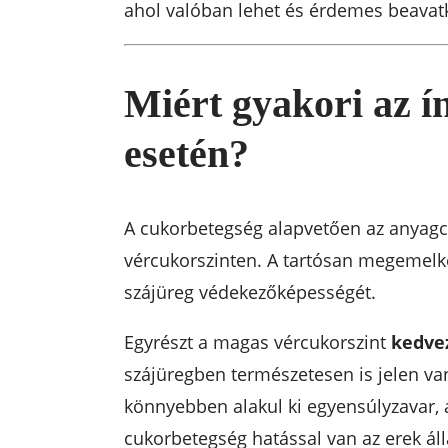
ahol valóban lehet és érdemes beavat
Miért gyakori az í
esetén?
A cukorbetegség alapvetően az anyagcs
vércukorszinten. A tartósan megemelk
szájüreg védekezőképességét.
Egyrészt a magas vércukorszint
kedve
szájüregben természetesen is jelen v
könnyebben alakul ki egyensúlyzavar, 
cukorbetegség hatással van az erek áll