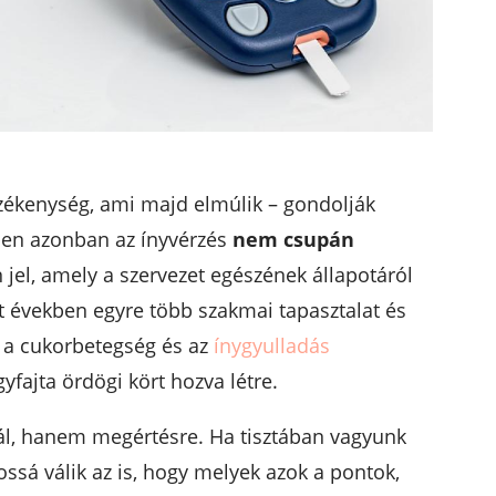
zékenység, ami majd elmúlik – gondolják
ben azonban az ínyvérzés
nem csupán
 jel, amely a szervezet egészének állapotáról
t években egyre több szakmai tapasztalat és
 a cukorbetegség és az
ínygyulladás
gyfajta ördögi kört hozva létre.
gál, hanem megértésre. Ha tisztában vagyunk
gossá válik az is, hogy melyek azok a pontok,