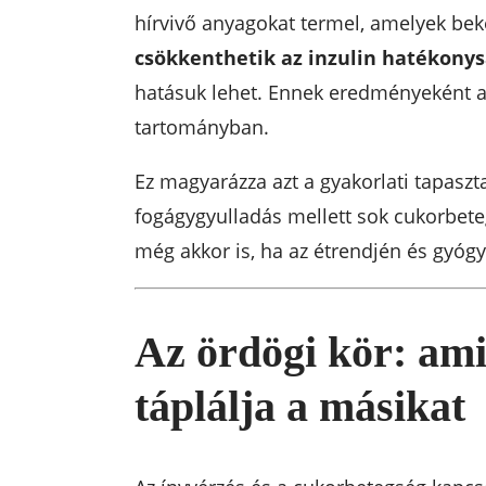
hírvivő anyagokat termel, amelyek bek
csökkenthetik az inzulin hatékony
hatásuk lehet. Ennek eredményeként a 
tartományban.
Ez magyarázza azt a gyakorlati tapaszta
fogágygyulladás mellett sok cukorbet
még akkor is, ha az étrendjén és gyógy
Az ördögi kör: am
táplálja a másikat