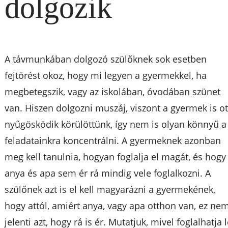
dolgozik
A távmunkában dolgozó szülőknek sok esetben
fejtörést okoz, hogy mi legyen a gyermekkel, ha
megbetegszik, vagy az iskolában, óvodában szünet
van. Hiszen dolgozni muszáj, viszont a gyermek is ot
nyűgösködik körülöttünk, így nem is olyan könnyű a
feladatainkra koncentrálni. A gyermeknek azonban
meg kell tanulnia, hogyan foglalja el magát, és hogy
anya és apa sem ér rá mindig vele foglalkozni. A
szülőnek azt is el kell magyarázni a gyermekének,
hogy attól, amiért anya, vagy apa otthon van, ez ne
jelenti azt, hogy rá is ér. Mutatjuk, mivel foglalhatja 