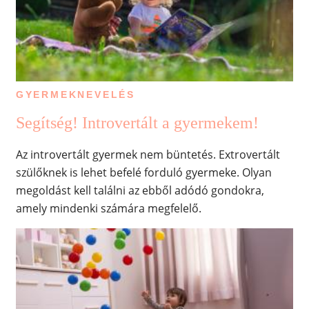
GYERMEKNEVELÉS
Segítség! Introvertált a gyermekem!
Az introvertált gyermek nem büntetés. Extrovertált
szülőknek is lehet befelé forduló gyermeke. Olyan
megoldást kell találni az ebből adódó gondokra,
amely mindenki számára megfelelő.