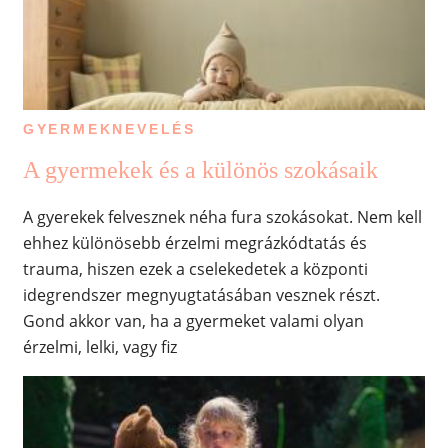
GYERMEKNEVELÉS
A gyermekek és a különös szokásaik
A gyerekek felvesznek néha fura szokásokat. Nem kell
ehhez különösebb érzelmi megrázkódtatás és
trauma, hiszen ezek a cselekedetek a központi
idegrendszer megnyugtatásában vesznek részt.
Gond akkor van, ha a gyermeket valami olyan
érzelmi, lelki, vagy fiz